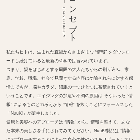
コンセプト
BRAND CONCEPT
私たちヒトは、生まれた直後からさまざまな “情報” をダウンロ
ードし続けていると最新の科学では言われています。
つまり、親をはじめとする周囲の大人たちからの刷り込み、家
庭、学校、職場、社会で見聞きする内容は勿論それらに対する感
情までもが、脳やカラダ、細胞の一つひとつに蓄積されていくと
いうことです。エイジングの加速や不調の原因は そういった “情
報” によるものとの考えから “情報” を抜くことにフォーカスした
「NuuK!」が誕生しました。
健康と美容へのアプローチは “情報” から。情報を整えて、あな
た本来の美しさを手にされてみてください。NuuK!製品は “情報”
にアプローチすることによって身心の健やかさをサポートしてい