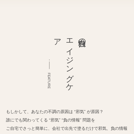
ア
エ
イ
ジ
ン
グ
ケ
独自の
FEATURE
もしかして、あなたの不調の原因は “邪気” が原因？
誰にでも関わってくる “邪気” “負の情報” 問題を
ご自宅でさっと簡単に、会社で出先で塗るだけで邪気、負の情報